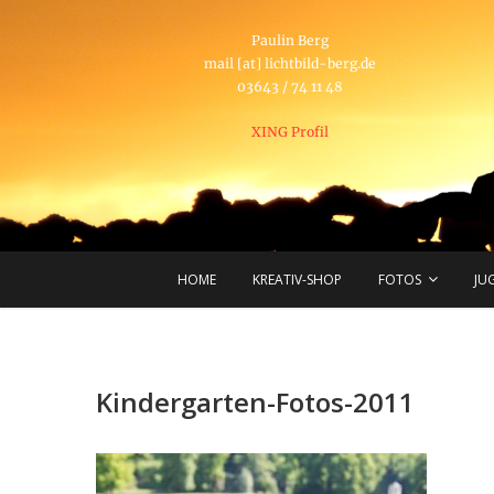
Paulin Berg
mail [at] lichtbild-berg.de
03643 / 74 11 48
XING Profil
HOME
KREATIV-SHOP
FOTOS
JU
Kindergarten-Fotos-2011